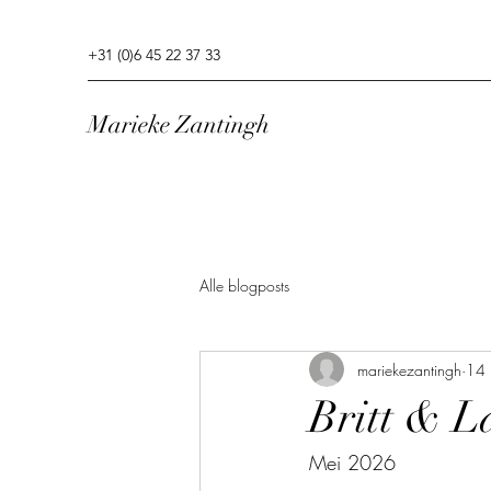
+31 (0)6 45 22 37 33
Marieke Zantingh
Alle blogposts
mariekezantingh
14 
Britt & L
Mei 2026