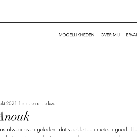
MOGELIJKHEDEN
OVER MIJ
ERVA
okt 2021
1 minuten om te lezen
Anouk
was alweer even geleden, dat voelde toen meteen goed. H