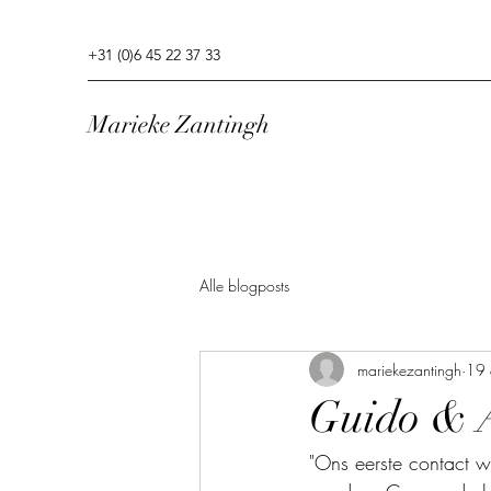
+31 (0)6 45 22 37 33
Marieke Zantingh
Alle blogposts
mariekezantingh
19 
Guido & 
"Ons eerste contact 