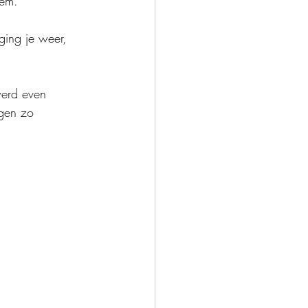
eem. 
ging je weer, 
werd even 
gen zo 